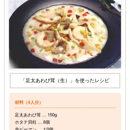
「足太あわび茸（生）」を使ったレシピ
材料（4人分）
足太あわび茸 … 150g
ホタテ貝柱 … 8個
赤ピーマン … 1/2個