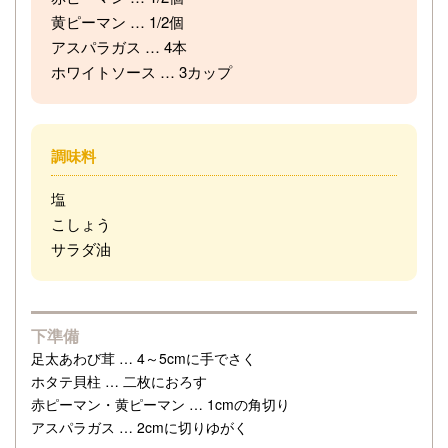
黄ピーマン … 1/2個
アスパラガス … 4本
ホワイトソース … 3カップ
調味料
塩
こしょう
サラダ油
下準備
足太あわび茸 … 4～5cmに手でさく
ホタテ貝柱 … 二枚におろす
赤ピーマン・黄ピーマン … 1cmの角切り
アスパラガス … 2cmに切りゆがく