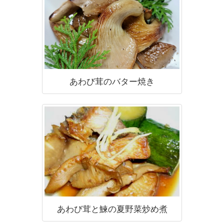
あわび茸のバター焼き
あわび茸と鰊の夏野菜炒め煮