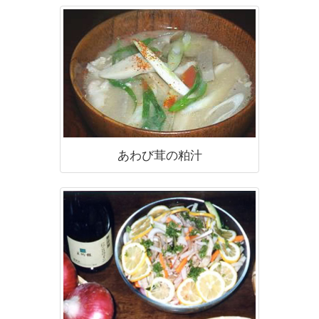
あわび茸の粕汁