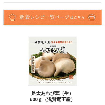
足太あわび茸（生）
500ｇ（滋賀竜王産）