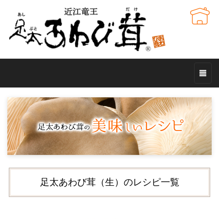
足太あわび茸（生）のレシピ一覧