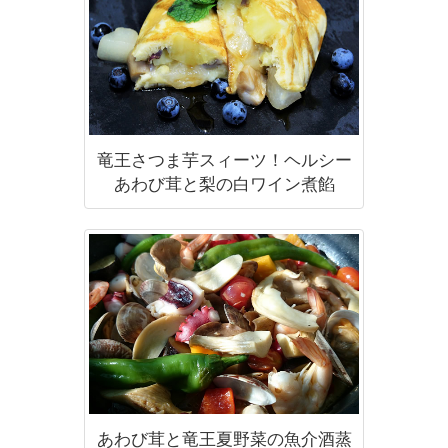
竜王さつま芋スィーツ！ヘルシー
あわび茸と梨の白ワイン煮餡
あわび茸と竜王夏野菜の魚介酒蒸